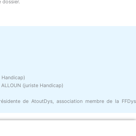
 dossier.
e Handicap)
a ALLOUN (juriste Handicap)
présidente de AtoutDys, association membre de la FFDy