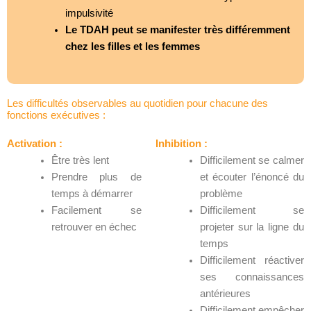
impulsivité
Le TDAH peut se manifester très différemment
chez les filles et les femmes
Les difficultés observables au quotidien pour chacune des
fonctions exécutives :
Activation :
Inhibition :
Être très lent
Difficilement se calmer
Prendre plus de
et écouter l’énoncé du
temps à démarrer
problème
Facilement se
Difficilement se
retrouver en échec
projeter sur la ligne du
temps
Difficilement réactiver
ses connaissances
antérieures
Difficilement empêcher