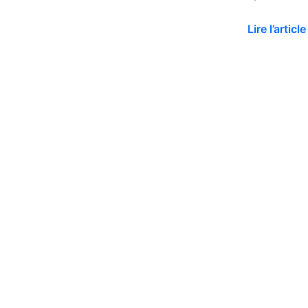
:
Chercher
Lire l’article
est
un
jeu,
trouver
est
un
défi
!