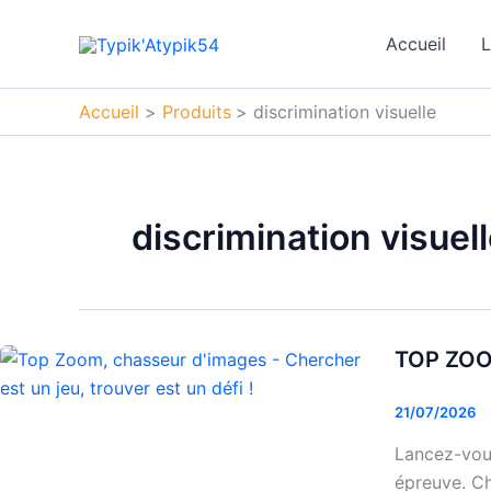
Aller
au
Accueil
L
contenu
Accueil
Produits
discrimination visuelle
discrimination visuel
TOP ZOOM
TOP
ZOOM
21/07/2026
–
Chasseur
Lancez-vou
d’images
épreuve. Ch