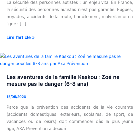
la
La sécurité des personnes autistes : un enjeu vital En France,
personne
la sécurité des personnes autistes n’est pas garantie. Fugues,
autiste
noyades, accidents de la route, harcèlement, malveillance en
:
ligne : […]
Du
passage
Lire l’article »
piéton
à
la
cybersécurité
Les aventures de la famille Kaskou : Zoé ne
Les
mesure pas le danger (6-8 ans)
aventures
de
15/05/2026
la
famille
Parce que la prévention des accidents de la vie courante
Kaskou
(accidents domestiques, extérieurs, scolaires, de sport, de
:
vacances ou de loisirs) doit commencer dès le plus jeune
Zoé
âge, AXA Prévention a décidé