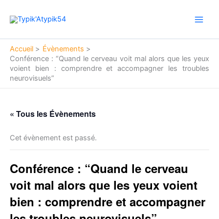
Aller
Main
au
Men
contenu
Accueil
Évènements
Conférence : “Quand le cerveau voit mal alors que les yeux
voient bien : comprendre et accompagner les troubles
neurovisuels”
« Tous les Évènements
Cet évènement est passé.
Conférence : “Quand le cerveau
voit mal alors que les yeux voient
bien : comprendre et accompagner
les troubles neurovisuels”