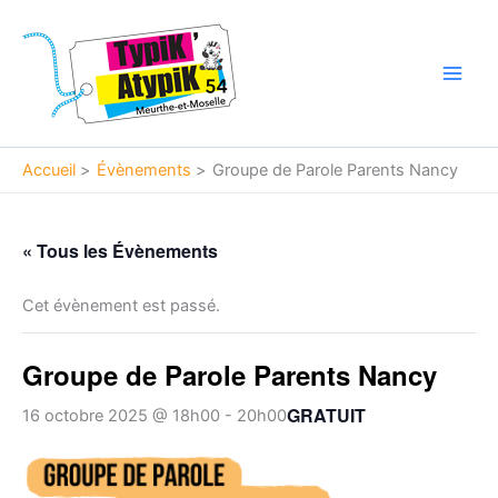
Aller
Main
au
Men
contenu
Accueil
Évènements
Groupe de Parole Parents Nancy
« Tous les Évènements
Cet évènement est passé.
Groupe de Parole Parents Nancy
GRATUIT
16 octobre 2025 @ 18h00
-
20h00