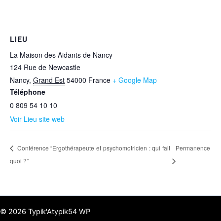
LIEU
La Maison des Aidants de Nancy
124 Rue de Newcastle
Nancy
,
Grand Est
54000
France
+ Google Map
Téléphone
0 809 54 10 10
Voir Lieu site web
Conférence “Ergothérapeute et psychomotricien : qui fait
Permanence
quoi ?”
© 2026 Typik'Atypik54 WP