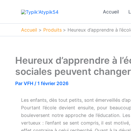
Aller
au
Accueil
L
contenu
Accueil
Produits
Heureux d’apprendre à l’éco
Heureux d’apprendre à l’é
sociales peuvent changer 
Par
VFH
/
1 février 2026
Les enfants, dès tout petits, sont émerveillés d’a
Pourtant l’école devient ensuite, pour beaucoup
bouleversent notre approche de l’éducation. Les
vertueux : l’enfant se sent compris, il est motivé
effet contraire à celui recherché. Quant à la déva