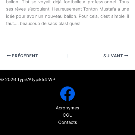
ballon. Tibi se voyait déjà footballeur professionnel. Tous
ses rêves s’écroulent. Heureusement Tonton Mustafa a une
idée pour avoir un nouveau ballon. Pour cela, c’est simple, il
faut…. beaucoup de sacs plastiques!
PRÉCÉDENT
SUIVANT
© 2026 Typik'Atypik54 WP
Acronymes
CGU
Contacts