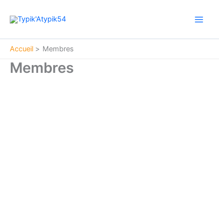
Aller
Main
au
Men
contenu
Accueil
Membres
Membres