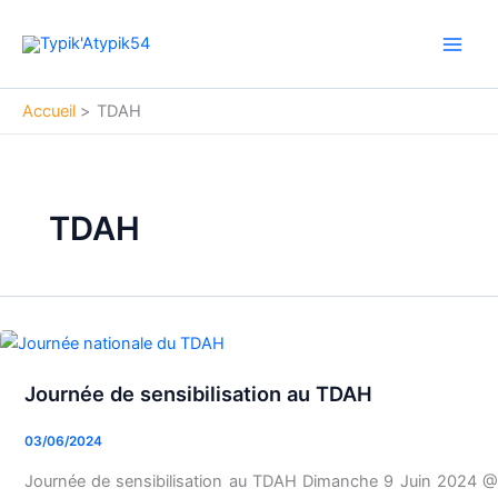
Aller
Main
au
Men
contenu
Accueil
TDAH
TDAH
Journée de sensibilisation au TDAH
Journée
de
03/06/2024
sensibilisation
au
Journée de sensibilisation au TDAH Dimanche 9 Juin 2024 @