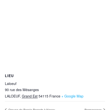
LIEU
Laloeuf
90 rue des Mésanges
LALOEUF
,
Grand Est
54115
France
+ Google Map
Groupe de Parole Parents à Nancy
Permanence