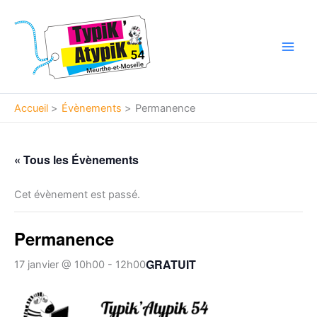
Aller
Main
au
Men
contenu
Accueil
Évènements
Permanence
« Tous les Évènements
Cet évènement est passé.
Permanence
GRATUIT
17 janvier @ 10h00
-
12h00