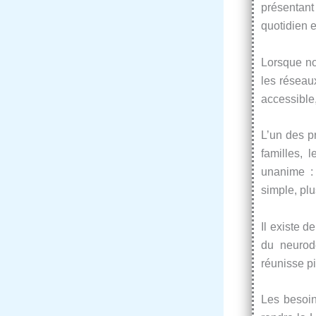
présentant
quotidien 
Lorsque no
les réseaux
accessible,
L’un des p
familles, 
unanime :
simple, plu
Il existe 
du neurod
réunisse p
Les besoins