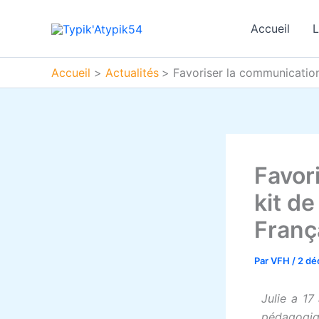
Aller
au
Accueil
L
contenu
Accueil
Actualités
Favoriser la communication
Favor
kit d
Franç
Par
VFH
/
2 dé
Julie a 17
pédagogiq