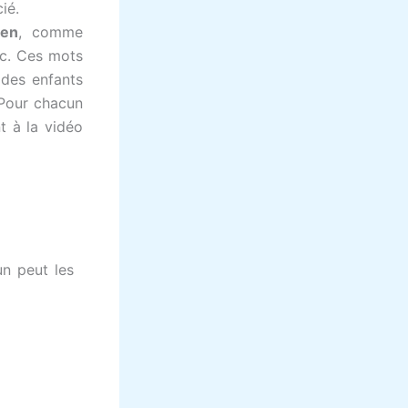
ié.
ien
, comme
etc. Ces mots
 des enfants
 Pour chacun
t à la vidéo
un peut les