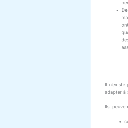
pe
De
man
on
qu
de
as
Il n’exist
adapter à 
Ils peuvent
c