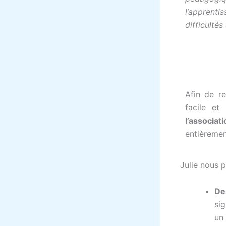
l’apprenti
difficultés
Afin de r
facile et
l’associa
entièrement
Julie nous 
De
si
un