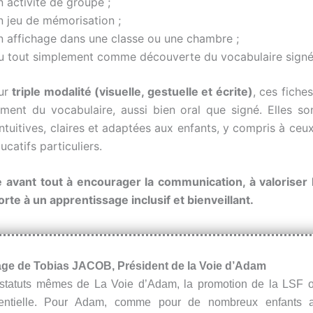
n activité de groupe ;
n jeu de mémorisation ;
n affichage dans une classe ou une chambre ;
u tout simplement comme découverte du vocabulaire signé
eur
triple modalité (visuelle, gestuelle et écrite)
, ces fiche
sement du vocabulaire, aussi bien oral que signé. Elles s
intuitives, claires et adaptées aux enfants, y compris à ceu
catifs particuliers.
e avant tout à encourager la communication, à valoriser 
porte à un apprentissage inclusif et bienveillant.
ge de Tobias JACOB, Président de la Voie d’Adam
 statuts mêmes de La Voie d’Adam, la promotion de la LSF 
entielle. Pour Adam, comme pour de nombreux enfants a