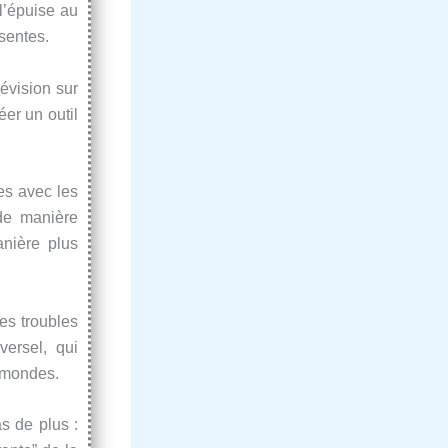
l’épuise au
sentes.
évision sur
éer un outil
es avec les
 de manière
nière plus
es troubles
ersel, qui
 mondes.
as de plus :