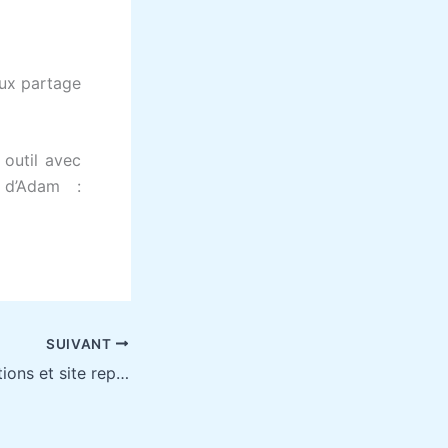
eux partage
outil avec
 d’Adam :
SUIVANT
Nouvelles acquisitions et site repensé pour faciliter vos recherches !