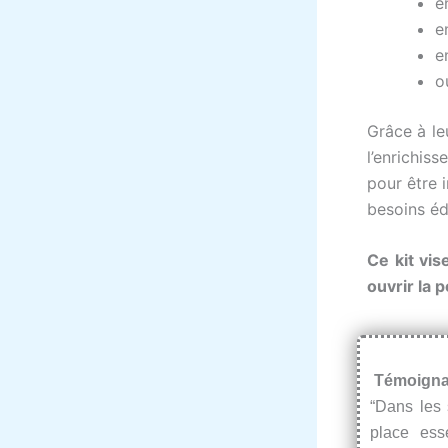
e
e
e
o
Grâce à l
l’enrichis
pour être 
besoins édu
Ce kit vis
ouvrir la 
Témoigna
“Dans les
place ess