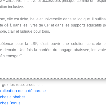
LSF attractive, intuitive et accessible, presque comme un “espér
ion inclusive.
te, elle est riche, belle et universelle dans sa logique. Il suffisa
ste déjà dans les livres de CP et dans les supports éducatifs po
mple, clair et ludique pour tous.
pétence pour la LSF, c’est ouvrir une solution concrète p
de demain. Une fois la barrière du langage abaissée, les vraie
fin émerger.”
rgez les ressources ici :
xplication de la démarche
iches alphabet
iches Bonus