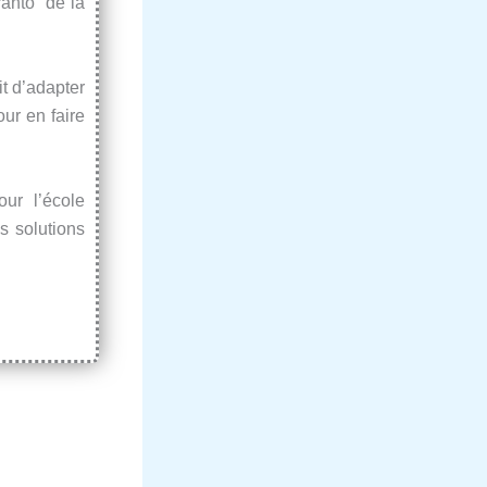
anto” de la
it d’adapter
ur en faire
our l’école
s solutions