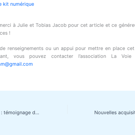
e kit numérique
erci à Julie et Tobias Jacob pour cet article et ce génér
ces !
 de renseignements ou un appui pour mettre en place cet 
fant, vous pouvez contacter l’association La Voie
dam@gmail.com
Diagnostic tardif : témoignage de Jonathan, diagnostiqué TSA à 48 ans