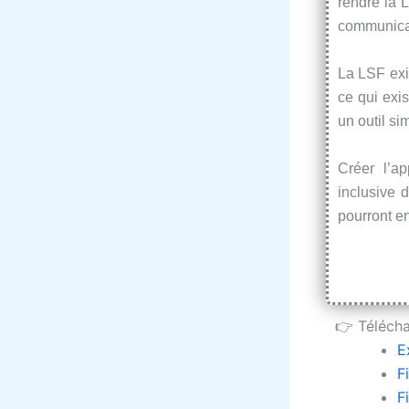
rendre la 
communicat
La LSF exis
ce qui exi
un outil si
Créer l’ap
inclusive 
pourront en
👉 Télécha
E
F
F