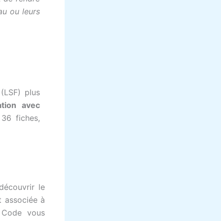
au ou leurs
(LSF) plus
ation avec
36 fiches,
découvrir le
t associée à
R Code vous