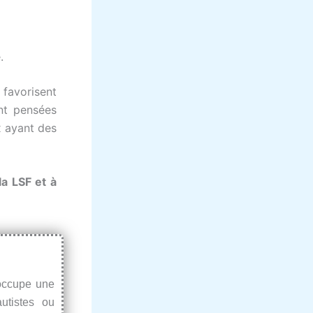
.
s favorisent
ont pensées
x ayant des
la LSF et à
occupe une
utistes ou