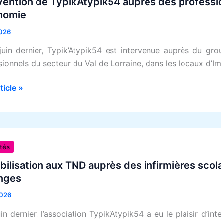
vention de Typik’Atypik54 auprès des profess
nomie
026
sionnels
juin dernier, Typik’Atypik54 est intervenue auprès du gr
e
sionnels du secteur du Val de Lorraine, dans les locaux d’
le
rticle »
omie
lisation
ités
bilisation aux TND auprès des infirmières scola
nges
2026
ères
res
in dernier, l’association Typik’Atypik54 a eu le plaisir d’in