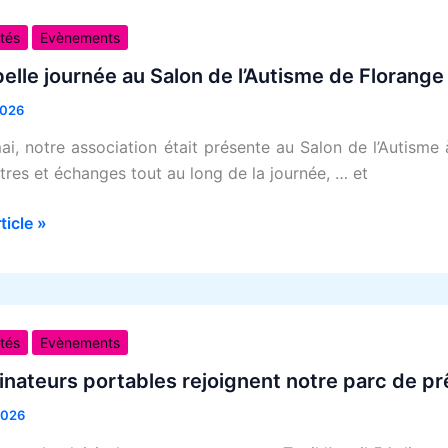
ités
Evènements
e
l
elle journée au Salon de l’Autisme de Florange
2026
ai, notre association était présente au Salon de l’Autisme
sme
tres et échanges tout au long de la journée, … et
ge
rticle »
teurs
ités
Evènements
les
inateurs portables rejoignent notre parc de prê
nent
2026