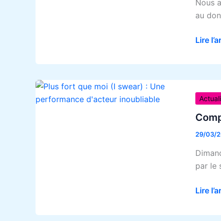
Nous a
de
au don
prêt
!
Lire l’a
Compr
le
Actual
syndr
Compr
de
29/03/
Gilles
de
Dimanc
la
par le
Touret
:
Lire l’a
un
film,