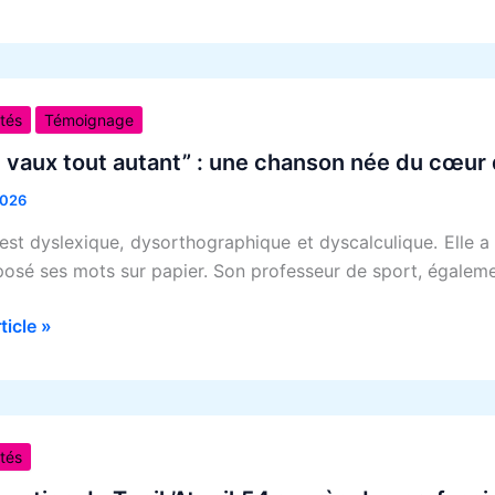
nnes
es
ités
Témoignage
e vaux tout autant” : une chanson née du cœur
2026
”
est dyslexique, dysorthographique et dyscalculique. Elle a
 posé ses mots sur papier. Son professeur de sport, égalem
on
rticle »
ention
ités
ue
Atypik54