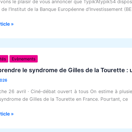
vons le plaisir de vous annoncer que Typik’Atypik54 dispo
 de l’Institut de la Banque Européenne d’Investissement (BEI
rticle »
endre
ités
Evènements
ome
endre le syndrome de Gilles de la Tourette : u
2026
he 26 avril · Ciné-débat ouvert à tous On estime à plusi
 syndrome de Gilles de la Tourette en France. Pourtant, ce
te
rticle »