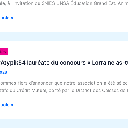
ale, à l’invitation du SNIES UNSA Éducation Grand Est. Ani
tre
rticle »
ges
Atypik54
te
ités
’Atypik54 lauréate du concours « Lorraine as-
urs
2026
ne
ommes fiers d’annoncer que notre association a été sélect
atifs du Crédit Mutuel, porté par le District des Caisses de
rticle »