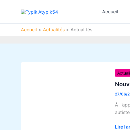
Aller
au
Accueil
L
contenu
Accueil
Actualités
Actualités
Nouve
guide
Actual
à
Nouve
téléch
27/06/
:
«
À l’ap
Sécuri
autist
pour
les
Lire l’a