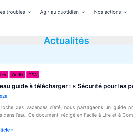
es troubles
Agir au quotidien
Nos actions
Actualités
au
ités
Outils
TSA
au guide à télécharger : « Sécurité pour les p
arger
2026
proche des vacances d’été, nous partageons un guide pr
té
es dans l’eau. Ce document, rédigé en Facile à Lire et à Co
rticle »