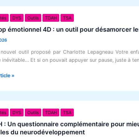
ités
DYS
Outils
TDAH
TSA
nnel
tre
op émotionnel 4D : un outil pour désamorcer 
026
nouvel outil proposé par Charlotte Lepagneau Votre enfan
 inévitable… Et si on pouvait appuyer sur pause, juste à te
orcer
rticle »
dements
ités
DYS
Outils
TDAH
TSA
: Un questionnaire complémentaire pour mieux
onnaire
bles du neurodéveloppement
mentaire