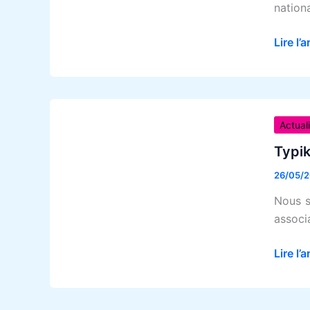
:
nation
une
rencon
Lire l’a
riche
en
échan
Typik’
lauréa
Actual
du
Typik
conco
26/05/
«
Lorrai
Nous s
as-
associ
tu
du
Lire l’a
cœur
?
»