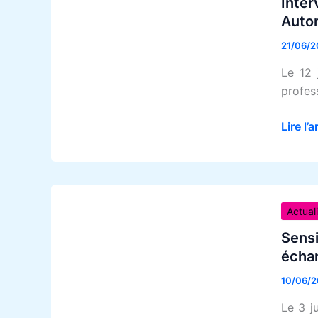
Inter
auprès
Auto
des
21/06/2
profes
du
Le 12 
group
profes
Santé
Menta
Lire l’a
Auton
Sensibi
aux
Actual
TND
Sensi
auprès
écha
des
10/06/
infirmi
scolai
Le 3 ju