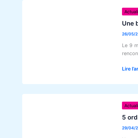
Une
du
belle
Actual
Crédit
journé
Mutue
Une b
au
26/05/
Salon
de
Le 9 m
l’Auti
rencon
de
Floran
Lire l’a
💙
5
ordina
Actual
portab
5 ord
rejoig
29/04/
notre
parc