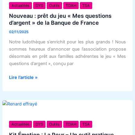
ordinaires
:
Actualités
DYS
Outils
TDAH
TSA
?
prêt
Nouveau : prêt du jeu « Mes questions
du
d’argent » de la Banque de France
jeu
02/11/2025
«
Mes
Notre ludothèque s’enrichit pour les plus grands ! Nous
questions
sommes heureux d’annoncer que l’association propose
d’argent
désormais en prêt aux familles adhérentes le jeu « Mes
»
questions d’argent », conçu par
de
Lire l’article »
la
Banque
de
France
Kit
Émotion
Actualités
DYS
Outils
TDAH
TSA
:
Kit Émotion : La Peur – Un outil pratique