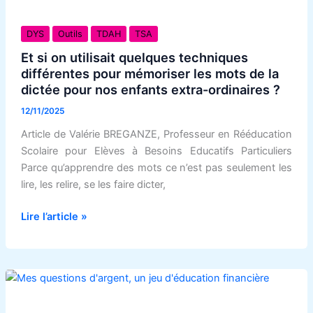
Et
si
DYS
Outils
TDAH
TSA
on
Et si on utilisait quelques techniques
utilisait
différentes pour mémoriser les mots de la
quelques
dictée pour nos enfants extra-ordinaires ?
techniques
12/11/2025
différentes
Article de Valérie BREGANZE, Professeur en Rééducation
pour
Scolaire pour Elèves à Besoins Educatifs Particuliers
mémoriser
Parce qu’apprendre des mots ce n’est pas seulement les
les
lire, les relire, se les faire dicter,
mots
de
Lire l’article »
la
dictée
pour
nos
enfants
extra-
Nouveau