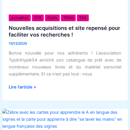
Nouvelles
acquisitions
Actualités
DYS
Outils
TDAH
TSA
et
Nouvelles acquisitions et site repensé pour
site
faciliter vos recherches !
repensé
15/12/2025
pour
faciliter
Bonne nouvelle pour nos adhérents ! L’association
vos
Typik’Atypik54 enrichit son catalogue de prêt avec de
recherches
nombreux nouveaux livres et du matériel sensoriel
!
supplémentaire. Et ce n’est pas tout : nous
Lire l’article »