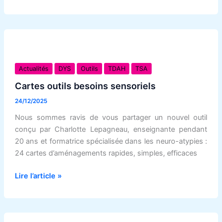
Cartes
outils
Actualités
DYS
Outils
TDAH
TSA
besoins
Cartes outils besoins sensoriels
sensoriels
24/12/2025
Nous sommes ravis de vous partager un nouvel outil
conçu par Charlotte Lepagneau, enseignante pendant
20 ans et formatrice spécialisée dans les neuro-atypies :
24 cartes d’aménagements rapides, simples, efficaces
Lire l’article »