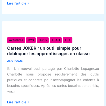
Lire l’article »
du
neurodéveloppement
Cartes
JOKER
Actualités
DYS
Outils
TDAH
TSA
:
Cartes JOKER : un outil simple pour
un
débloquer les apprentissages en classe
outil
25/01/2026
simple
pour
📝 Un nouvel outil partagé par Charlotte Lepagneau
débloquer
Charlotte nous propose régulièrement des outils
les
pratiques et concrets pour accompagner les enfants à
apprentissages
besoins spécifiques. Après les cartes besoins sensoriels,
en
voici
classe
Lire l’article »