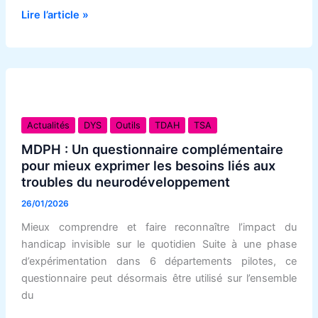
Lire l’article »
MDPH
:
Actualités
DYS
Outils
TDAH
TSA
Un
MDPH : Un questionnaire complémentaire
questionnaire
pour mieux exprimer les besoins liés aux
complémentaire
troubles du neurodéveloppement
pour
26/01/2026
mieux
Mieux comprendre et faire reconnaître l’impact du
exprimer
handicap invisible sur le quotidien Suite à une phase
les
d’expérimentation dans 6 départements pilotes, ce
besoins
questionnaire peut désormais être utilisé sur l’ensemble
liés
du
aux
troubles