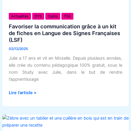
Favoriser
la
Actualités
DYS
Outils
TSA
communication
Favoriser la communication grâce à un kit
grâce
de fiches en Langue des Signes Françaises
à
(LSF)
un
02/12/2025
kit
Julie a 17 ans et vit en Moselle. Depuis plusieurs années,
de
elle crée du contenu pédagogique 100% gratuit, sous le
fiches
nom Study avec Julie, dans le but de rendre
en
l’apprentissage
Langue
des
Lire l’article »
Signes
Françaises
(LSF)