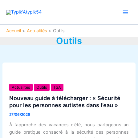
Aller
Main
au
Men
contenu
Accueil
Actualités
Outils
Outils
Nouveau
guide
Actualités
Outils
TSA
à
Nouveau guide à télécharger : « Sécurité
télécharger
pour les personnes autistes dans l’eau »
:
27/06/2026
«
Sécurité
À l’approche des vacances d’été, nous partageons un
pour
guide pratique consacré à la sécurité des personnes