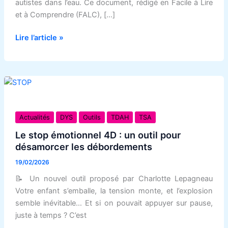
les
autistes dans l’eau. Ce document, rédigé en Facile à Lire
personnes
et à Comprendre (FALC), […]
autistes
Lire l’article »
dans
l’eau
»
Le
stop
Actualités
DYS
Outils
TDAH
TSA
émotionnel
Le stop émotionnel 4D : un outil pour
4D
désamorcer les débordements
:
19/02/2026
un
outil
📝 Un nouvel outil proposé par Charlotte Lepagneau
pour
Votre enfant s’emballe, la tension monte, et l’explosion
désamorcer
semble inévitable… Et si on pouvait appuyer sur pause,
les
juste à temps ? C’est
débordements