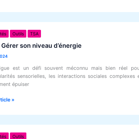
es
ités
Outils
TSA
 Gérer son niveau d’énergie
2024
gie
tigue est un défi souvent méconnu mais bien réel po
ularités sensorielles, les interactions sociales complexe
ment épuiser
rticle »
ls
ités
Outils