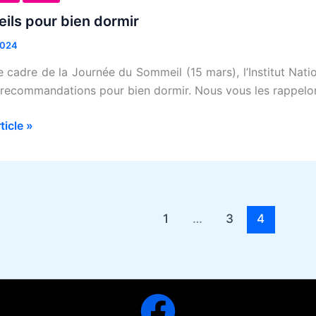
ils pour bien dormir
2024
e cadre de la Journée du Sommeil (15 mars), l’Institut Nati
 recommandations pour bien dormir. Nous vous les rappelo
rticle »
1
…
3
4