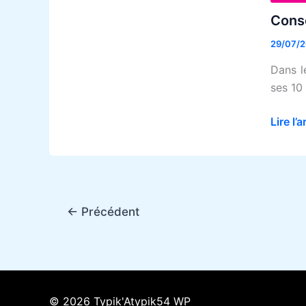
bien
Conse
dormir
29/07/
Dans l
ses 10
Lire l’a
←
Précédent
© 2026 Typik'Atypik54 WP