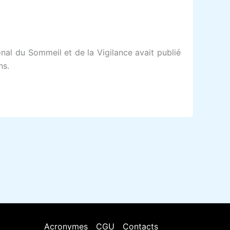
onal du Sommeil et de la Vigilance avait publié
ns.
Acronymes
CGU
Contacts