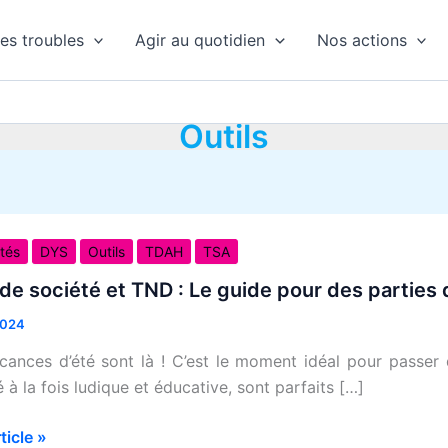
es troubles
Agir au quotidien
Nos actions
Outils
ités
DYS
Outils
TDAH
TSA
é
de société et TND : Le guide pour des parties 
2024
cances d’été sont là ! C’est le moment idéal pour passer 
é à la fois ludique et éducative, sont parfaits […]
rticle »