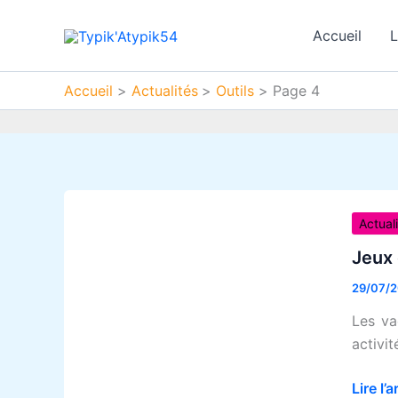
Aller
au
Accueil
L
contenu
Accueil
Actualités
Outils
Page 4
Jeux
de
Actual
sociét
Jeux 
et
29/07/
TND :
Le
Les va
guide
activit
pour
des
Lire l’a