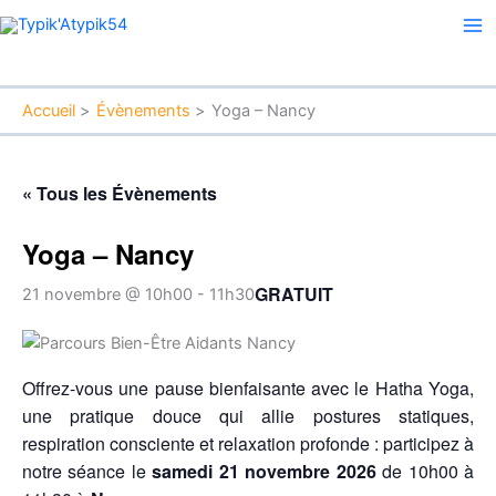
Aller
Ma
au
Me
contenu
Accueil
Évènements
Yoga – Nancy
« Tous les Évènements
Yoga – Nancy
GRATUIT
21 novembre @ 10h00
-
11h30
Offrez-vous une pause bienfaisante avec le Hatha Yoga,
une pratique douce qui allie postures statiques,
respiration consciente et relaxation profonde : participez à
notre séance le
samedi 21 novembre 2026
de 10h00 à