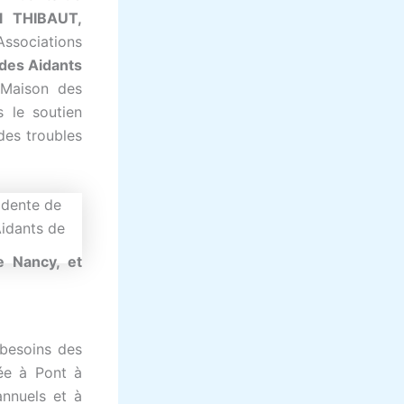
l THIBAUT,
sociations
 des Aidants
a Maison des
 le soutien
des troubles
e Nancy, et
 besoins des
sée à Pont à
nnuels et à