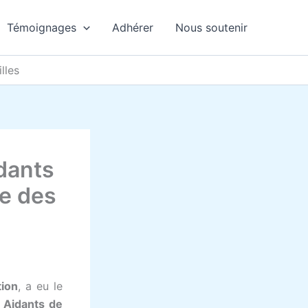
Témoignages
Adhérer
Nous soutenir
lles
idants
ce des
tion
, a eu le
 Aidants de