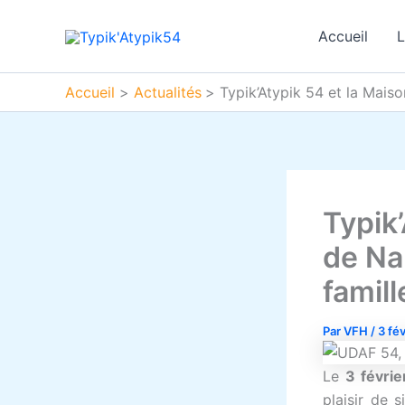
Aller
au
Accueil
L
contenu
Accueil
Actualités
Typik’Atypik 54 et la Maiso
Typik
de Na
famill
Par
VFH
/
3 fé
Le
3 févri
plaisir de 