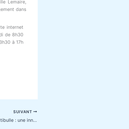
le Lemaire,
agement dans
te internet
edi de 8h30
13h30 à 17h
SUIVANT
Découvrez la Captibulle : une innovation primée pour améliorer la concentration