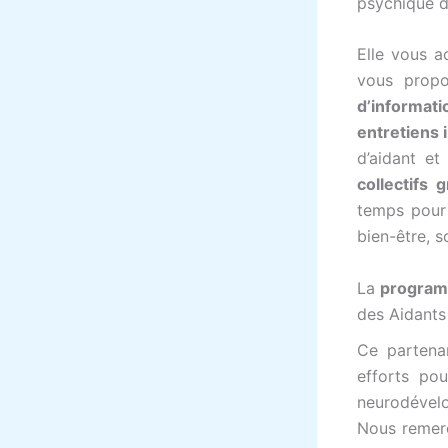
psychique d
Elle vous a
vous prop
d’informati
entretiens i
d’aidant e
collectifs g
temps pour 
bien-être, so
La
program
des Aidants
Ce partena
efforts po
neurodévelo
Nous remerc