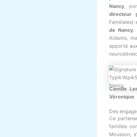
Nancy
, po
directeur
Familiales)
de Nancy
.
Aidants, m
apporté aux
neurodével
Camille Le
Véronique B
Des engage
Ce partenar
familles co
Mousson, s