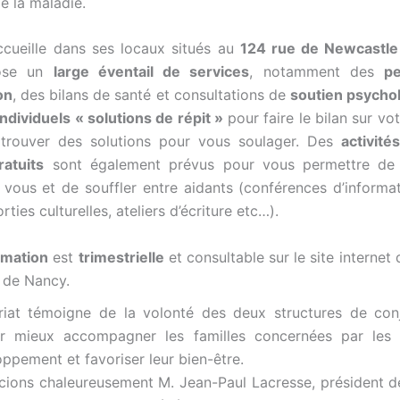
e la maladie.
ccueille dans ses locaux situés au
124 rue de Newcastle
ose un
large éventail de services
, notamment des
p
on
, des bilans de santé et consultations de
soutien psycho
ndividuels « solutions de répit »
pour faire le bilan sur vo
t trouver des solutions pour vous soulager. Des
activité
ratuits
sont également prévus pour vous permettre de
vous et de souffler entre aidants (conférences d’informati
rties culturelles, ateliers d’écriture etc…).
mation
est
trimestrielle
et consultable sur le site internet
 de Nancy.
riat témoigne de la volonté des deux structures de conj
ur mieux accompagner les familles concernées par les 
ppement et favoriser leur bien-être.
ions chaleureusement M. Jean-Paul Lacresse, président d