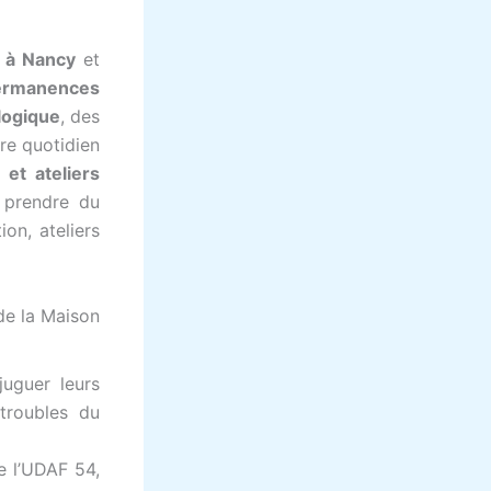
 à Nancy
et
ermanences
logique
, des
tre quotidien
s et ateliers
 prendre du
on, ateliers
 de la Maison
uguer leurs
troubles du
e l’UDAF 54,